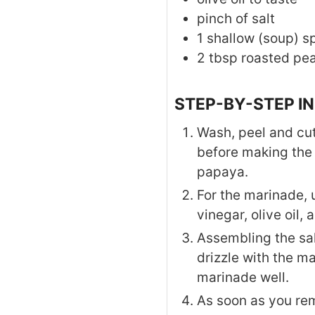
pinch of salt
1
shallow (soup) s
2
tbsp
roasted pe
STEP-BY-STEP I
Wash, peel and cut
before making the 
papaya.
For the marinade, 
vinegar, olive oil,
Assembling the sa
drizzle with the ma
marinade well.
As soon as you rem