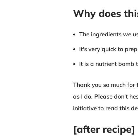
Why does thi
The ingredients we u
It's very quick to prep
It is a nutrient bomb 
Thank you so much for t
as I do. Please don't h
initiative to read this de
[after recipe]