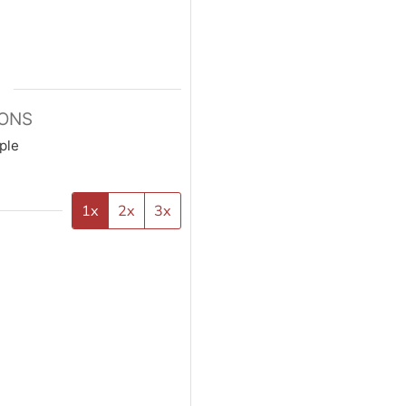
ONS
ple
1x
2x
3x