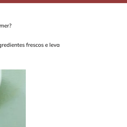
mmer?
edientes frescos e leva