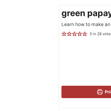
green papay
Learn how to make an 
5
in
28
vote
Pri