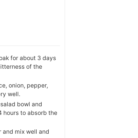
soak for about 3 days
tterness of the
ce, onion, pepper,
ry well.
 salad bowl and
 4 hours to absorb the
r and mix well and