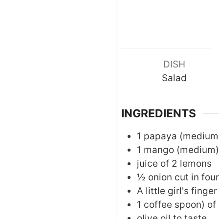
DISH
Salad
INGREDIENTS
1
papaya (medium) 
1
mango (medium) ha
juice of 2 lemons
½
onion cut in four
A little girl's fing
1
coffee spoon)
of
olive oil to taste