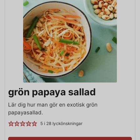
grön papaya sallad
Lär dig hur man gör en exotisk grön
papayasallad.
5
i
28
lyckönskningar