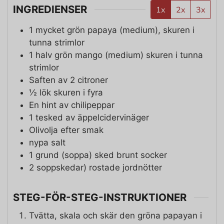
INGREDIENSER
1x
2x
3x
1
mycket grön papaya (medium), skuren i
tunna strimlor
1
halv grön mango (medium) skuren i tunna
strimlor
Saften av 2 citroner
½
lök skuren i fyra
En hint av chilipeppar
1
tesked
av äppelcidervinäger
Olivolja efter smak
nypa salt
1
grund (soppa) sked
brunt socker
2
soppskedar)
rostade jordnötter
STEG-FÖR-STEG-INSTRUKTIONER
Tvätta, skala och skär den gröna papayan i