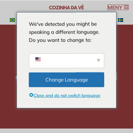
MENY
Hoppa
We've detected you might be
till
speaking a different language.
innehåll
Do you want to change to:
Hem
-
SALLADER
-
grön papaya sallad
grön papaya sallad
Change Language
Close and do not switch language
Veronica Ribeiro
3 min read