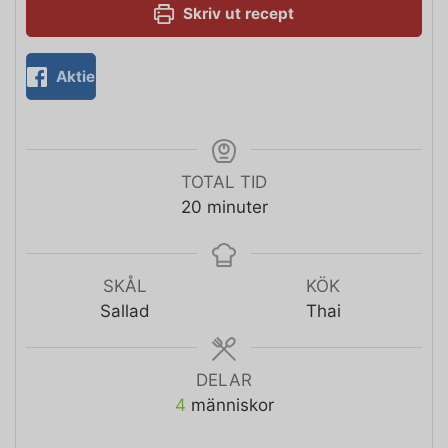
Skriv ut recept
Aktie
TOTAL TID
20
minuter
SKÅL
KÖK
Sallad
Thai
DELAR
4
människor