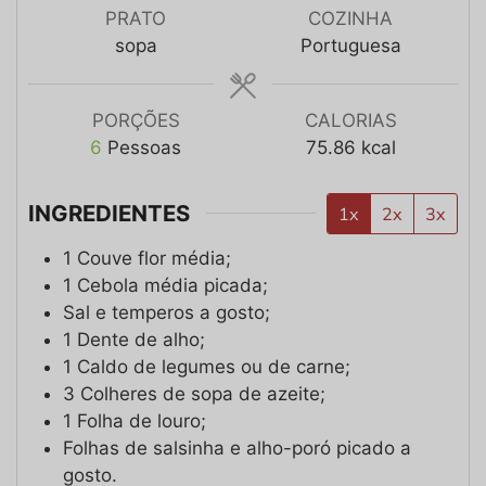
PRATO
COZINHA
sopa
Portuguesa
PORÇÕES
CALORIAS
6
Pessoas
75.86
kcal
INGREDIENTES
1x
2x
3x
1
Couve flor média;
1
Cebola média picada;
Sal e temperos a gosto;
1
Dente de alho;
1
Caldo de legumes ou de carne;
3
Colheres de sopa de azeite;
1
Folha de louro;
Folhas de salsinha e alho-poró picado a
gosto.