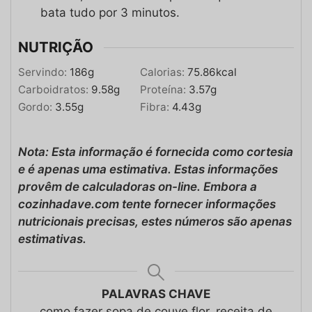
bata tudo por 3 minutos.
NUTRIÇÃO
Servindo:
186
g
Calorias:
75.86
kcal
Carboidratos:
9.58
g
Proteína:
3.57
g
Gordo:
3.55
g
Fibra:
4.43
g
Nota: Esta informação é fornecida como cortesia
e é apenas uma estimativa. Estas informações
provêm de calculadoras on-line. Embora a
cozinhadave.com tente fornecer informações
nutricionais precisas, estes números são apenas
estimativas.
PALAVRAS CHAVE
como fazer sopa de couve flor, receita de