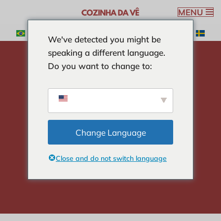
MENU
Pular
We've detected you might be
para
speaking a different language.
o
Do you want to change to:
conteúdo
Home
-
SOPAS
-
sopa de couve flor
sopa de couve flor
Change Language
Close and do not switch language
Verônica Ribeiro
4 min read