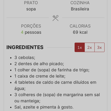
PRATO
COZINHA
sopa
Brasileira
PORÇÕES
CALORIAS
4
pessoas
69
kcal
INGREDIENTES
1x
2x
3x
3
cebolas;
2
dentes de alho picado;
1
colher de (sopa)
de farinha de trigo;
1
caixa
de creme de leite;
4
tabletes de caldo de carne diluídos em
água;
3
colheres de (sopa)
de margarina sem sal
ou manteiga;
Sal, azeite e pimenta à gosto.