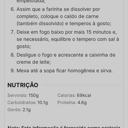
empelotada;
Assim que a farinha se dissolver por
completo, coloque o caldo de carne
(também dissolvido) e temperos à gosto;
Deixe em fogo baixo por mais 15 minutos e,
se necessário, equilibre o tempero com sal à
gosto;
Desligue o fogo e acrescente a caixinha de
creme de leite;
Mexa até a sopa ficar homogênea e sirva.
NUTRIÇÃO
Servindo:
150
g
Calorias:
69
kcal
Carboidratos:
10.1
g
Proteína:
4.6
g
Gordo:
2.1
g
Nota: Esta informação é fornecida como cortesia