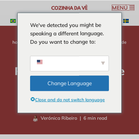
MENÚ
Saltar
We've detected you might be
al
speaking a different language.
contenido
Do you want to change to:
hogar
-
COMIDAS SALUDABLES
-
Receta saludable de
galletas de chía y limón
Receta saludable de
galletas de chía y
Change Language
limón
Close and do not switch language
Verónica Ribeiro
6 min read