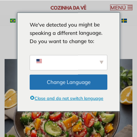
MENÚ
Saltar
We've detected you might be
al
speaking a different language.
contenido
Do you want to change to:
Change Language
Close and do not switch language