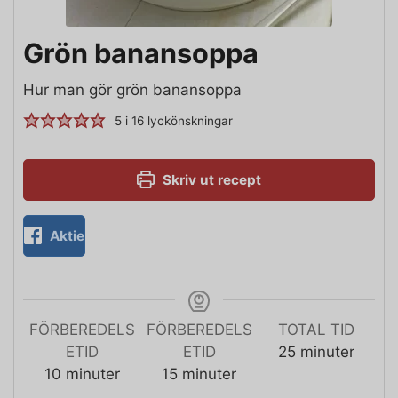
Grön banansoppa
Hur man gör grön banansoppa
5
i
16
lyckönskningar
Skriv ut recept
Aktie
FÖRBEREDELS
FÖRBEREDELS
TOTAL TID
ETID
ETID
25
minuter
10
minuter
15
minuter