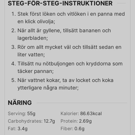
STEG-FÖR-STEG-INSTRUKTIONER
Stek först löken och vitlöken i en panna med
en klick olivolja;
När allt är gyllene, tillsätt bananen och
lagerbladen;
Rör om allt mycket väl och tillsätt sedan en
liter vatten;
Tillsätt nu nötbuljongen och kryddorna som
täcker pannan;
När vattnet kokar, ta av locket och koka
ytterligare några minuter;
NÄRING
Serving:
55
g
Kalorier:
86.63
kcal
Carbohydrates:
12.7
g
Protein:
2.69
g
Fat:
3.4
g
Fiber:
0.6
g