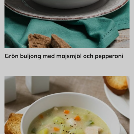
Grön buljong med majsmjöl och pepperoni