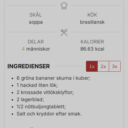
SKÅL
KÖK
soppa
brasiliansk
DELAR
KALORIER
4
människor
86.63
kcal
INGREDIENSER
1x
2x
3x
6
gröna bananer skurna i kuber;
1
hackad liten lök;
2
krossade vitlöksklyftor;
2
lagerblad;
1/2
nötbuljongtablett;
Salt och kryddor efter smak.