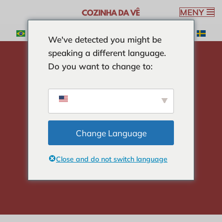
MENY
Hoppa
We've detected you might be
till
speaking a different language.
innehåll
Do you want to change to:
Hem
-
SOPPOR
-
Grön banansoppa recept
Grön banansoppa
recept
Change Language
Close and do not switch language
Veronica Ribeiro
4 min read