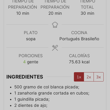
TIEMPO DE
TIEMPO DE
TIEMPO
PREPARACIÓN
PREPARACIÓN
TOTAL
10
min
20
min
30
min
PLATO
COCINA
sopa
Portugués Brasileño
PORCIONES
CALORÍAS
4
gente
75.63
kcal
INGREDIENTES
1x
2x
3x
500
gramo
de col blanca picada;
1
zanahoria grande cortada en cubos;
1
guindilla picada;
2
dientes de ajo;