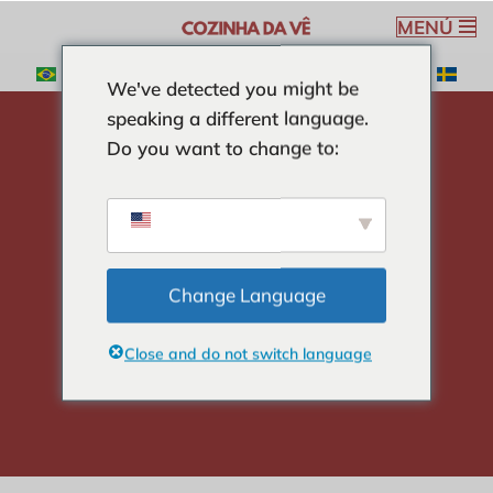
MENÚ
Saltar
We've detected you might be
al
speaking a different language.
contenido
Do you want to change to:
hogar
-
SOPAS
-
Receta de sopa de col
Receta de sopa de
col
Change Language
Close and do not switch language
Verónica Ribeiro
4 min read