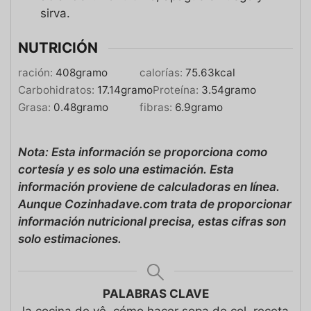
sirva.
NUTRICIÓN
ración:
408
gramo
calorías:
75.63
kcal
Carbohidratos:
17.14
gramo
Proteína:
3.54
gramo
Grasa:
0.48
gramo
fibras:
6.9
gramo
Nota: Esta información se proporciona como
cortesía y es solo una estimación. Esta
información proviene de calculadoras en línea.
Aunque Cozinhadave.com trata de proporcionar
información nutricional precisa, estas cifras son
solo estimaciones.
PALABRAS CLAVE