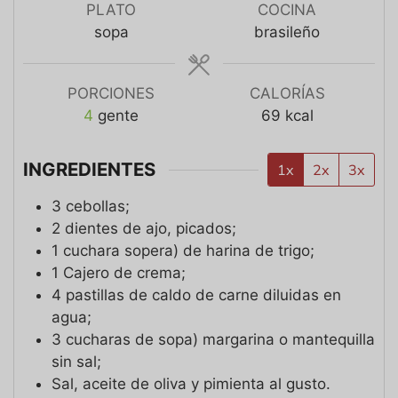
PLATO
COCINA
sopa
brasileño
PORCIONES
CALORÍAS
4
gente
69
kcal
INGREDIENTES
1x
2x
3x
3
cebollas;
2
dientes de ajo, picados;
1
cuchara sopera)
de harina de trigo;
1
Cajero
de crema;
4
pastillas de caldo de carne diluidas en
agua;
3
cucharas de sopa)
margarina o mantequilla
sin sal;
Sal, aceite de oliva y pimienta al gusto.