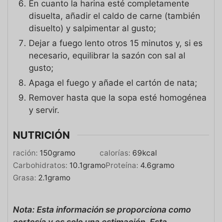
En cuanto la harina esté completamente
disuelta, añadir el caldo de carne (también
disuelto) y salpimentar al gusto;
Dejar a fuego lento otros 15 minutos y, si es
necesario, equilibrar la sazón con sal al
gusto;
Apaga el fuego y añade el cartón de nata;
Remover hasta que la sopa esté homogénea
y servir.
NUTRICIÓN
ración:
150
gramo
calorías:
69
kcal
Carbohidratos:
10.1
gramo
Proteína:
4.6
gramo
Grasa:
2.1
gramo
Nota: Esta información se proporciona como
cortesía y es solo una estimación. Esta