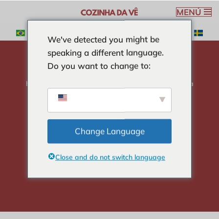
MENÚ
Saltar
We've detected you might be
al
speaking a different language.
contenido
Do you want to change to:
hogar
-
SOPAS
-
Sopa de cebolla sencilla y nutritiva
Sopa de cebolla
sencilla y nutritiva
Change Language
Close and do not switch language
Verónica Ribeiro
4 min read