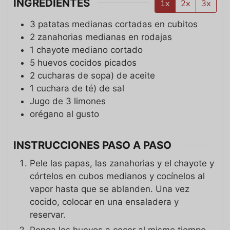
INGREDIENTES
1x
2x
3x
3
patatas medianas cortadas en cubitos
2
zanahorias medianas en rodajas
1
chayote mediano cortado
5
huevos cocidos picados
2
cucharas de sopa)
de aceite
1
cuchara de té)
de sal
Jugo de 3 limones
orégano al gusto
INSTRUCCIONES PASO A PASO
Pele las papas, las zanahorias y el chayote y
córtelos en cubos medianos y cocínelos al
vapor hasta que se ablanden. Una vez
cocido, colocar en una ensaladera y
reservar.
Ponga los huevos a cocer al mismo tiempo