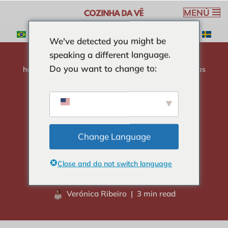
MENÚ
Saltar
We've detected you might be
al
speaking a different language.
contenido
Do you want to change to:
hogar
-
ENSALADAS
-
Ensalada De Verduras Cocidas
Con Huevo
Ensalada De
Verduras Cocidas
Change Language
Con Huevo
Close and do not switch language
Verónica Ribeiro
3 min read