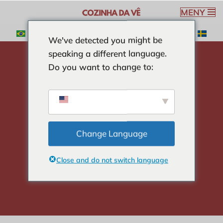
MENY
Hoppa
We've detected you might be
till
speaking a different language.
innehåll
Do you want to change to:
Hem
-
HÄLSOSAM MAT
-
Kikärtsallad med tonfisk
Kikärtsallad med
tonfisk
Change Language
Close and do not switch language
Veronica Ribeiro
3 min read