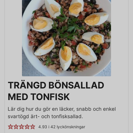
TRÄNGD BÖNSALLAD
MED TONFISK
Lär dig hur du gör en läcker, snabb och enkel
svartögd ärt- och tonfisksallad.
4.93
i
42
lyckönskningar