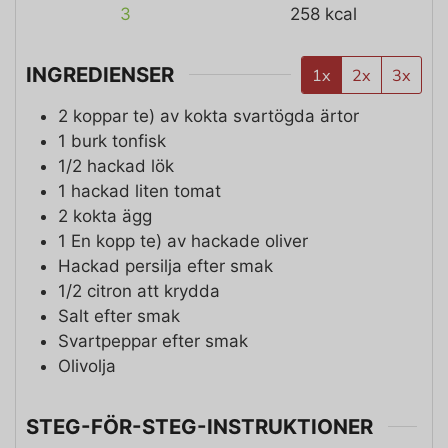
3
258
kcal
INGREDIENSER
1x
2x
3x
2
koppar te)
av kokta svartögda ärtor
1
burk tonfisk
1/2
hackad lök
1
hackad liten tomat
2
kokta ägg
1
En kopp te)
av hackade oliver
Hackad persilja efter smak
1/2
citron att krydda
Salt efter smak
Svartpeppar efter smak
Olivolja
STEG-FÖR-STEG-INSTRUKTIONER