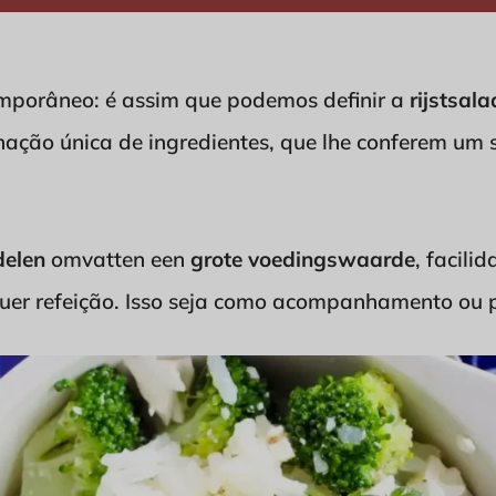
emporâneo: é assim que podemos definir a
rijstsal
nação única de ingredientes, que lhe conferem um 
delen
omvatten een
grote voedingswaarde
, facili
quer refeição. Isso seja como acompanhamento ou p