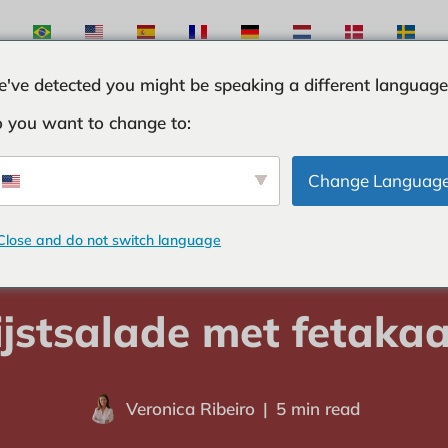
've detected you might be speaking a different language
 you want to change to:
STEN
INGREDINTEN
CURIOSITEITEN
TIPS E
Change Languag
Close and do not switch language
huis
-
SALADES
-
rijstsalade met fetakaas
ijstsalade met fetaka
Veronica Ribeiro
5 min read