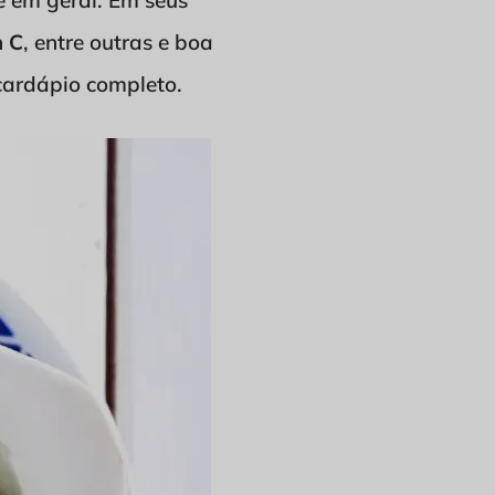
e em geral. Em seus
n
C
, entre outras e boa
cardápio completo.