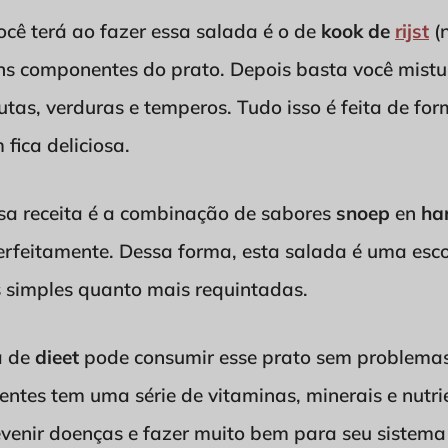
cê terá ao fazer essa salada é o de
kook de
rijst
(
uns componentes do prato. Depois basta você mistu
tas, verduras e temperos. Tudo isso é feita de form
fica deliciosa.
sa receita é a combinação de sabores
snoep
en
ha
rfeitamente. Dessa forma, esta salada é uma esco
s simples quanto mais requintadas.
á de
dieet
pode consumir esse prato sem problemas
ientes tem uma série de vitaminas, minerais e nutri
evenir doenças e fazer muito bem para seu sistema