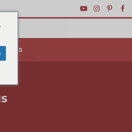
.
N TRUCS
e
as