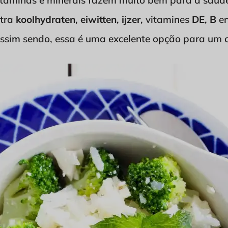
itaminas e minerais fazem muito bem para a saúd
ntra
koolhydraten
,
eiwitten
,
ijzer
, vitamines
DE
,
B
e
Assim sendo, essa é uma excelente opção para um 