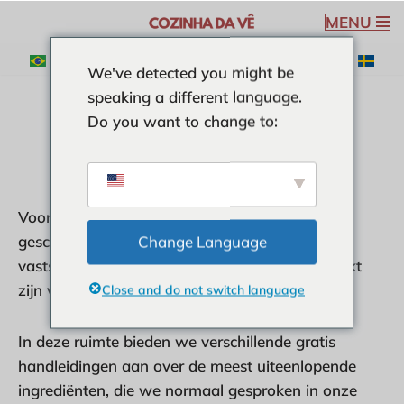
MENU
Ga
We've detected you might be
naar
speaking a different language.
de
Do you want to change to:
inhoud
INGREDINTEN
Voor een heerlijk recept moet je altijd de meest
geschikte ingrediënten kiezen. Hiervoor moet u
Change Language
vaststellen of de ingrediënten het meest geschikt
zijn voor het recept dat u gaat bereiden.
Close and do not switch language
In deze ruimte bieden we verschillende gratis
handleidingen aan over de meest uiteenlopende
ingrediënten, die we normaal gesproken in onze