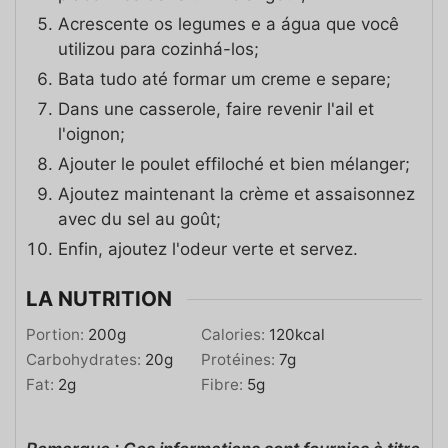
Acrescente os legumes e a água que você
utilizou para cozinhá-los;
Bata tudo até formar um creme e separe;
Dans une casserole, faire revenir l'ail et
l'oignon;
Ajouter le poulet effiloché et bien mélanger;
Ajoutez maintenant la crème et assaisonnez
avec du sel au goût;
Enfin, ajoutez l'odeur verte et servez.
LA NUTRITION
Portion:
200
g
Calories:
120
kcal
Carbohydrates:
20
g
Protéines:
7
g
Fat:
2
g
Fibre:
5
g