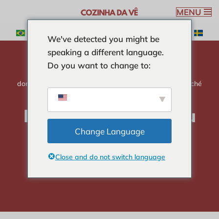
MENU
Aller
We've detected you might be
au
speaking a different language.
contenu
Do you want to change to:
domicile
-
SOUPES
-
Recette de soupe au poulet effiloché
Recette de soupe au
poulet effiloché
Change Language
Close and do not switch language
Véronique Ribeiro
4 min read