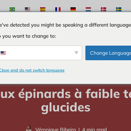
've detected you might be speaking a different language
 you want to change to:
TES
INGRÉDIENTS
CURIOSITÉS
TRUCS ET 
Change Languag
Close and do not switch language
domicile
-
SOUPES
-
Soupe aux épinards à faible teneur en glucides
ux épinards à faible t
glucides
Véronique Ribeiro
4 min read