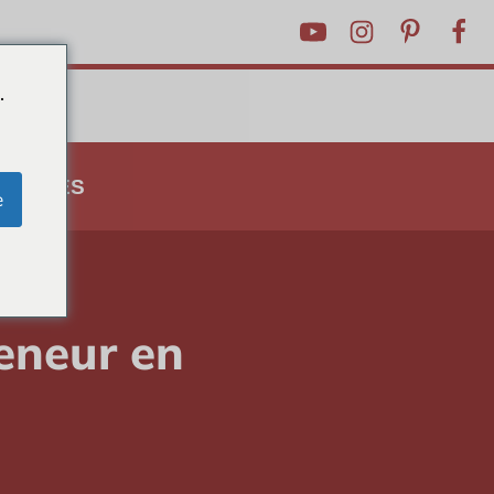
.
ASTUCES
e
eneur en