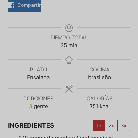
Compartir
TIEMPO TOTAL
25
min
PLATO
COCINA
Ensalada
brasileño
PORCIONES
CALORÍAS
3
gente
351
kcal
INGREDIENTES
1x
2x
3x
400
gramo
de gambas (medianas) sin