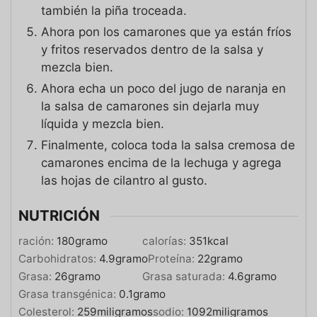
también la piña troceada.
Ahora pon los camarones que ya están fríos
y fritos reservados dentro de la salsa y
mezcla bien.
Ahora echa un poco del jugo de naranja en
la salsa de camarones sin dejarla muy
líquida y mezcla bien.
Finalmente, coloca toda la salsa cremosa de
camarones encima de la lechuga y agrega
las hojas de cilantro al gusto.
NUTRICIÓN
ración:
180
gramo
calorías:
351
kcal
Carbohidratos:
4.9
gramo
Proteína:
22
gramo
Grasa:
26
gramo
Grasa saturada:
4.6
gramo
Grasa transgénica:
0.1
gramo
Colesterol:
259
miligramos
sodio:
1092
miligramos