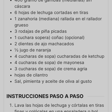
cáscara
6
hojas de lechuga cortadas en tiras
1
zanahoria (mediana) rallada en el rallador
grueso
3
rodajas de piña picadas
1
cuchara sopera)
coñac (opcional)
2
dientes de ajo machacados
½ jugo de naranja
4
cucharas de sopa)
cucharadas de ketchup
4
cucharas de sopa)
de mayonesa
3
cucharas de sopa)
de crema agria
hojas de cilantro
Sal, pimienta y aceite de oliva al gusto
INSTRUCCIONES PASO A PASO
Lava las hojas de lechuga y córtalas en tiras
finas y colócalas en una ensaladera o bol.