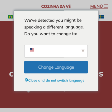
MENÚ
Saltar
We've detected you might be
al
speaking a different language.
contenido
Do you want to change to:
hogar
-
ENSALADAS
-
ensalada de camarones
tropicales
ensalada de
Change Language
camarones tropicales
Close and do not switch language
Verónica Ribeiro
4 min read