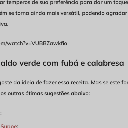
car temperos de sua preferência para dar um toque
bém se torna ainda mais versátil, podendo agradar
iva.
com/watch?v=VUBBZawkfio
caldo verde com fubá e calabresa
oste da ideia de fazer essa receita. Mas se este fo
os outras ótimas sugestões abaixo:
e
;
i-Suppe
;