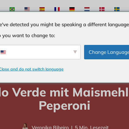
've detected you might be speaking a different language
 you want to change to:
ÖSE
ZUTATEN
KURIOSITÄTEN
TIPPS UND T
Change Languag
Close and do not switch language
Heimat
-
SUPPEN
-
Caldo Verde mit Maismehl und Peperoni
do Verde mit Maismehl
Peperoni
Veronika Ribeiro
5 Min. Lesezeit