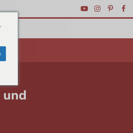
.
RICKS
e
 und