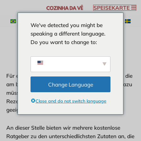
SPEISEKARTE
Zum
We've detected you might be
Inhalt
speaking a different language.
springen
Do you want to change to:
ZUTATEN
Für ein leckeres Rezept ist es immer notwendig, die
am besten geeigneten Zutaten auszuwählen. Dazu
Change Language
müssen Sie feststellen, ob die Zutaten für das
Rezept, das Sie zubereiten werden, am besten
Close and do not switch language
geeignet sind.
An dieser Stelle bieten wir mehrere kostenlose
Ratgeber zu den unterschiedlichsten Zutaten an, die