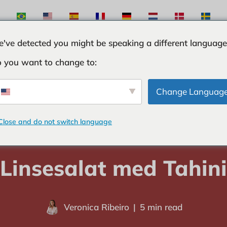
've detected you might be speaking a different language
 you want to change to:
TER
INGREDIENSER
KURIOSITETER
TIPS O
Change Languag
Close and do not switch language
hjem
-
SALATER
-
Linsesalat med Tahini
Linsesalat med Tahini
Veronica Ribeiro
5 min read