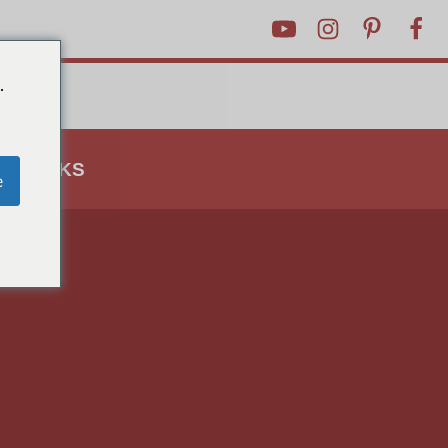
.
G TRICKS
e