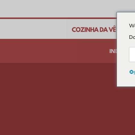
Spring
We
til
Do
indhold
INDTÆG