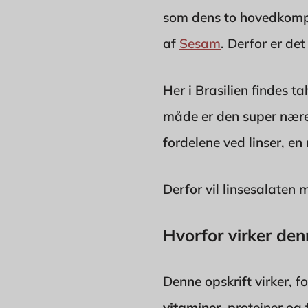
som dens to hovedkom
af
Sesam
. Derfor er de
Her i Brasilien findes 
måde er den super nærend
fordelene ved linser, e
Derfor vil linsesalaten 
Hvorfor virker den
Denne opskrift virker,
vitaminer
, proteiner og 