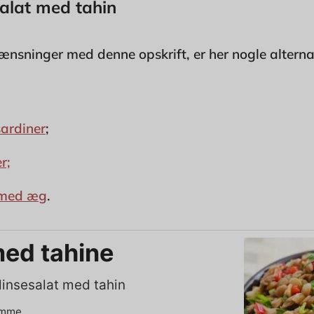
esalat med tahin
nsninger med denne opskrift, er her nogle alterna
ardiner
;
r;
 med æg
.
med tahine
linsesalat med tahin
emme