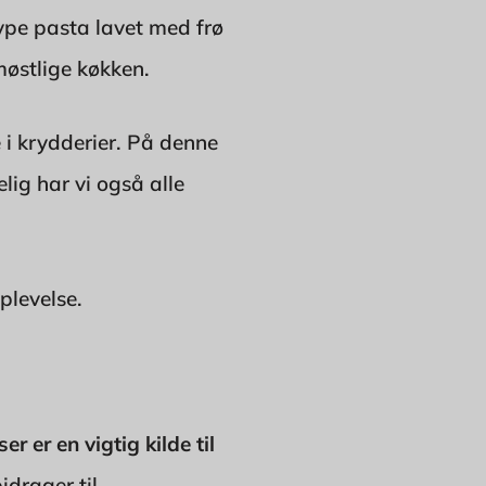
type pasta lavet med frø
møstlige køkken.
 i krydderier. På denne
lig har vi også alle
plevelse.
ser er en vigtig kilde til
idrager til