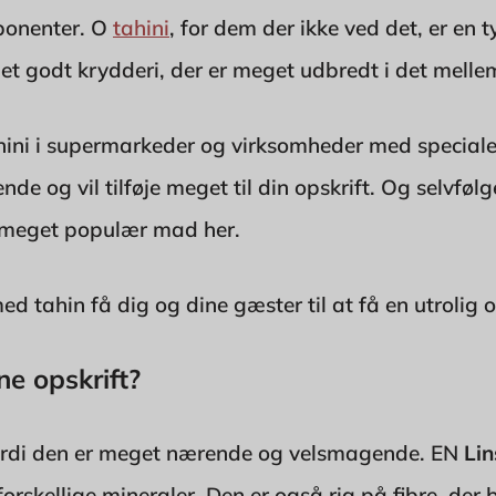
ponenter. O
tahini
, for dem der ikke ved det, er en 
t et godt krydderi, der er meget udbredt i det melle
tahini i supermarkeder og virksomheder med speciale
e og vil tilføje meget til din opskrift. Og selvfølge
n meget populær mad her.
med tahin få dig og dine gæster til at få en utrolig o
ne opskrift?
 fordi den er meget nærende og velsmagende. EN
Lin
forskellige mineraler. Den er også rig på fibre, der b