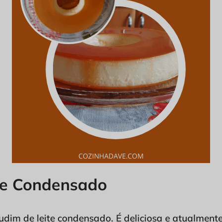
te Condensado
udim de leite condensado. É deliciosa e atualmente