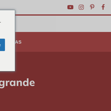
.
 E DICAS
e
 grande