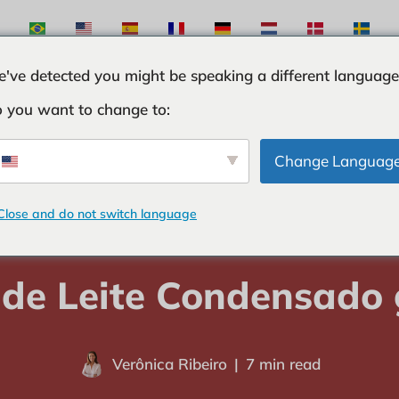
've detected you might be speaking a different language
 you want to change to:
S
INGREDIENTES
CURIOSIDADES
TRUQUES
Change Languag
Close and do not switch language
Home
-
SOBREMESAS
-
Pudim de Leite Condensado grande
de Leite Condensado
Verônica Ribeiro
7 min read