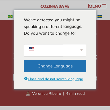
MENU
Ga
We've detected you might be
naar
speaking a different language.
de
Do you want to change to:
inhoud
huis
-
SOULS
-
Zelfgemaakt recept voor citroen- en
knoflookmayonaise
Zelfgemaakt recept
voor citroen- en
Change Language
knoflookmayonaise
Close and do not switch language
Veronica Ribeiro
4 min read