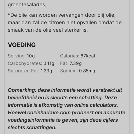
groentesalades;
*De olie kan worden vervangen door olijfolie,
maar dan zal de citroen niet opvallen omdat de
smaak van de olie veel sterker is.
VOEDING
Serving:
10
g
Calories:
67
kcal
Carbohydrates:
0.11
g
Fat:
7.39
g
Saturated Fat:
1.23
g
Sodium:
0.85
mg
Opmerking: deze informatie wordt verstrekt uit
beleefdheid en is slechts een schatting. Deze
informatie is afkomstig van online calculators.
Hoewel cozinhadave.com probeert om accurate
voedingsinformatie te geven, zijn deze cijfers
slechts schattingen.