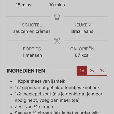
15
mins
10
mins
SCHOTEL
KEUKEN
sauzen en crèmes
Braziliaans
PORTIES
CALORIEËN
4
mensen
67
kcal
INGREDIËNTEN
1x
2x
3x
1
Kopje thee)
van ijsmelk
1/2
geperste of gehakte teentjes knoflook
1/2
theelepel
zout (als je denkt dat je meer
nodig hebt, voeg dan meer toe)
Zest van ½ citroen
Sap van ½ citroen (als je het zuurder wilt,