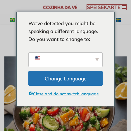
SPEISEKARTE
Zum
We've detected you might be
Inhalt
speaking a different language.
springen
Do you want to change to:
Change Language
Close and do not switch language