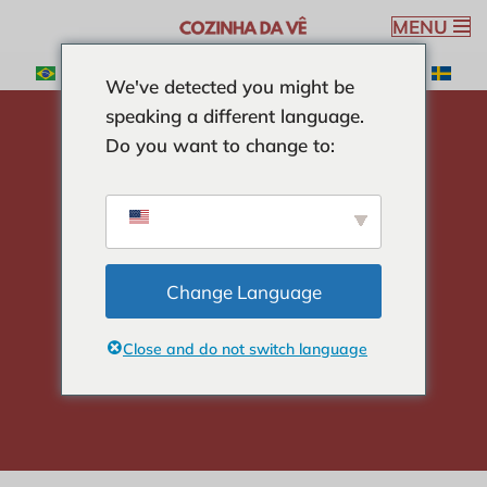
MENU
Spring
We've detected you might be
til
speaking a different language.
indhold
Do you want to change to:
hjem
-
SALATER
-
Trikolorsalat
Trikolorsalat
Change Language
Close and do not switch language
Veronica Ribeiro
6 min read