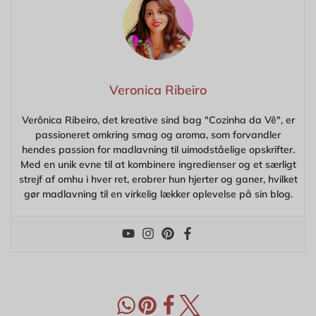
Veronica Ribeiro
Verônica Ribeiro, det kreative sind bag "Cozinha da Vê", er
passioneret omkring smag og aroma, som forvandler
hendes passion for madlavning til uimodståelige opskrifter.
Med en unik evne til at kombinere ingredienser og et særligt
strejf af omhu i hver ret, erobrer hun hjerter og ganer, hvilket
gør madlavning til en virkelig lækker oplevelse på sin blog.