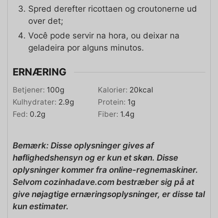
Spred derefter ricottaen og croutonerne ud
over det;
Você pode servir na hora, ou deixar na
geladeira por alguns minutos.
ERNÆRING
Betjener:
100
g
Kalorier:
20
kcal
Kulhydrater:
2.9
g
Protein:
1
g
Fed:
0.2
g
Fiber:
1.4
g
Bemærk: Disse oplysninger gives af
høflighedshensyn og er kun et skøn. Disse
oplysninger kommer fra online-regnemaskiner.
Selvom cozinhadave.com bestræber sig på at
give nøjagtige ernæringsoplysninger, er disse tal
kun estimater.