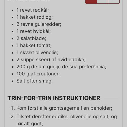
1
revet rødkål;
1
hakket rødløg;
2
revne gulerødder;
1
revet hvidkål;
2
salatblade;
1
hakket tomat;
1
skvæt olivenolie;
2
suppe skeer)
af hvid eddike;
200
g
de um queijo de sua preferência;
100
g
af croutoner;
Salt efter smag.
TRIN-FOR-TRIN INSTRUKTIONER
Kom først alle grøntsagerne i en beholder;
Tilsæt derefter eddike, olivenolie og salt, og
rør alt godt;