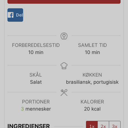
Del
FORBEREDELSESTID
SAMLET TID
10
min
10
min
SKÅL
KØKKEN
Salat
brasiliansk, portugisisk
PORTIONER
KALORIER
3
mennesker
20
kcal
INGREDIENSER
1x
2x
3x