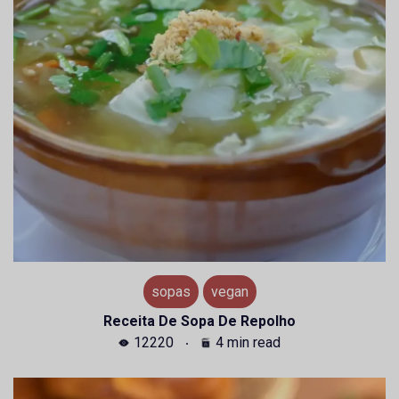
sopas
vegan
Receita De Sopa De Repolho
12220
4 min read