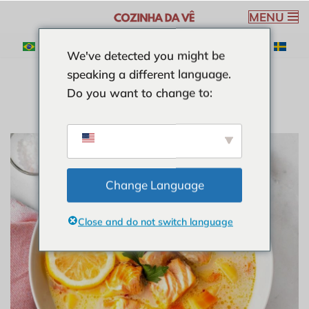
MENU
Pular
We've detected you might be
para
speaking a different language.
o
Do you want to change to:
conteúdo
Change Language
Close and do not switch language