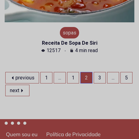
sopas
Receita De Sopa De Siri
12517
4 min read
previous
1
...
1
2
3
...
5
next
Quem sou eu
Política de Privacidade