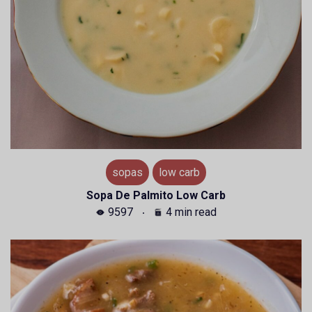
sopas
low carb
Sopa De Palmito Low Carb
9597
4 min read