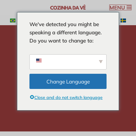
MENU
Pular
We've detected you might be
para
speaking a different language.
o
Do you want to change to:
conteúdo
Home
-
INGREDIENTES
-
O que é queijo Gouda
O que é queijo
Gouda
Change Language
Close and do not switch language
Verônica Ribeiro
19 min read