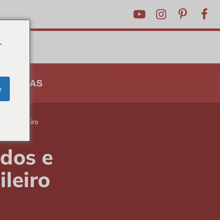
.
 E DICAS
e
e Brasileiro
dos e
leiro