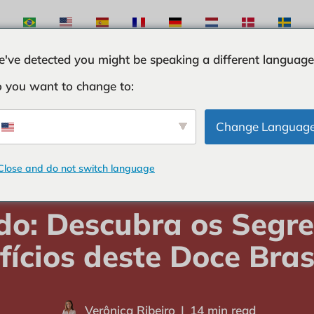
've detected you might be speaking a different language
 you want to change to:
S
INGREDIENTES
CURIOSIDADES
TRUQUES
Change Languag
Close and do not switch language
GREDIENTES
-
Melado: Descubra os Segredos e Benefícios deste Doc
do: Descubra os Segre
fícios deste Doce Brasi
Verônica Ribeiro
14 min read