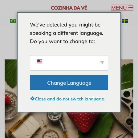
MENU
Pular
We've detected you might be
para
speaking a different language.
o
Do you want to change to:
conteúdo
Change Language
Close and do not switch language