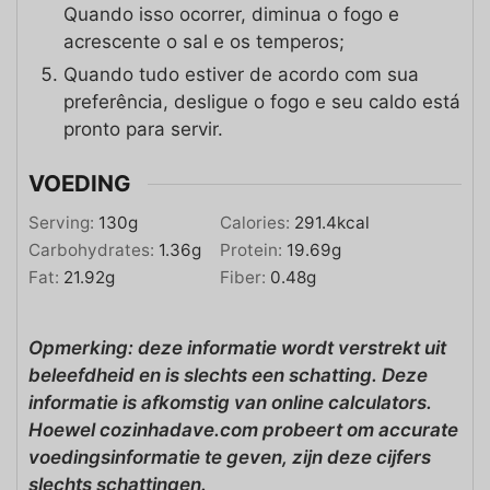
Quando isso ocorrer, diminua o fogo e
acrescente o sal e os temperos;
Quando tudo estiver de acordo com sua
preferência, desligue o fogo e seu caldo está
pronto para servir.
VOEDING
Serving:
130
g
Calories:
291.4
kcal
Carbohydrates:
1.36
g
Protein:
19.69
g
Fat:
21.92
g
Fiber:
0.48
g
Opmerking: deze informatie wordt verstrekt uit
beleefdheid en is slechts een schatting. Deze
informatie is afkomstig van online calculators.
Hoewel cozinhadave.com probeert om accurate
voedingsinformatie te geven, zijn deze cijfers
slechts schattingen.