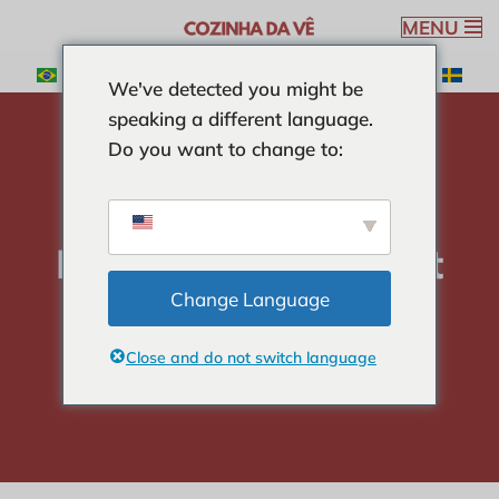
MENU
Ga
We've detected you might be
naar
speaking a different language.
de
Do you want to change to:
inhoud
huis
-
SOEPEN
-
Mocotóbouillon met groenten
Mocotóbouillon met
groenten
Change Language
Close and do not switch language
Veronica Ribeiro
4 min read