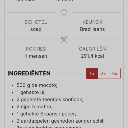
SCHOTEL
KEUKEN
soep
Braziliaans
PORTIES
CALORIEËN
4
mensen
291.4
kcal
INGREDIËNTEN
1x
2x
3x
500
g
de mocotó;
1
gehakte ui;
2
geperste teentjes knoflook;
2
rijpe tomaten;
1
gehakte Spaanse peper;
2
aardappelen gesneden zonder schil;