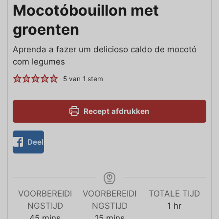
Mocotóbouillon met
groenten
Aprenda a fazer um delicioso caldo de mocotó
com legumes
5
van 1 stem
Recept afdrukken
Deel
VOORBEREIDI
VOORBEREIDI
TOTALE TIJD
NGSTIJD
NGSTIJD
1
hr
45
mins
15
mins