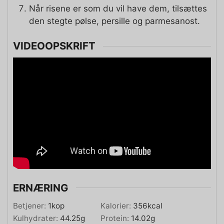
Når risene er som du vil have dem, tilsættes
den stegte pølse, persille og parmesanost.
VIDEOOPSKRIFT
ERNÆRING
Betjener:
1
kop
Kalorier:
356
kcal
Kulhydrater:
44.25
g
Protein:
14.02
g