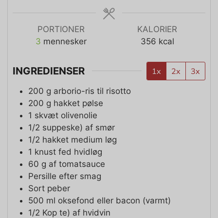
PORTIONER
KALORIER
3
mennesker
356
kcal
INGREDIENSER
1x
2x
3x
200
g
arborio-ris til risotto
200
g
hakket pølse
1
skvæt olivenolie
1/2
suppeske)
af smør
1/2
hakket medium løg
1
knust fed hvidløg
60
g
af tomatsauce
Persille efter smag
Sort peber
500
ml
oksefond eller bacon (varmt)
1/2
Kop te)
af hvidvin