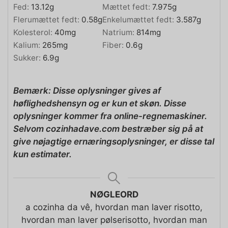
Fed:
13.12
g
Mættet fedt:
7.975
g
Flerumættet fedt:
0.58
g
Enkelumættet fedt:
3.587
g
Kolesterol:
40
mg
Natrium:
814
mg
Kalium:
265
mg
Fiber:
0.6
g
Sukker:
6.9
g
Bemærk: Disse oplysninger gives af
høflighedshensyn og er kun et skøn. Disse
oplysninger kommer fra online-regnemaskiner.
Selvom cozinhadave.com bestræber sig på at
give nøjagtige ernæringsoplysninger, er disse tal
kun estimater.
NØGLEORD
a cozinha da vê, hvordan man laver risotto,
hvordan man laver pølserisotto, hvordan man