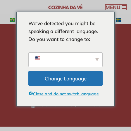
MENU
Spring
We've detected you might be
til
speaking a different language.
indhold
Do you want to change to:
hjem
-
HOVEDRETTER
-
Simpel Risotto med pølse
opskrift
Simpel Risotto med
Change Language
pølse opskrift
Close and do not switch language
Veronica Ribeiro
4 min read