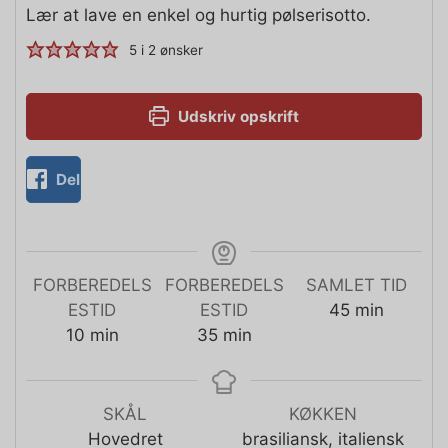
Lær at lave en enkel og hurtig pølserisotto.
5
i
2
ønsker
Udskriv opskrift
Del
FORBEREDELS
FORBEREDELS
SAMLET TID
ESTID
ESTID
45
min
10
min
35
min
SKÅL
KØKKEN
Hovedret
brasiliansk, italiensk