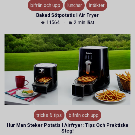
bifrån och upp
lunchar
intäkter
Bakad Sötpotatis I Air Fryer
11564
2 min läst
tricks & tips
bifrån och upp
Hur Man Steker Potatis I Airfryer: Tips Och Praktiska
Steg!