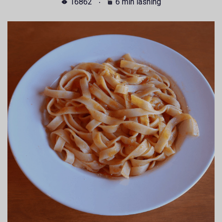
16862
6 min läsning