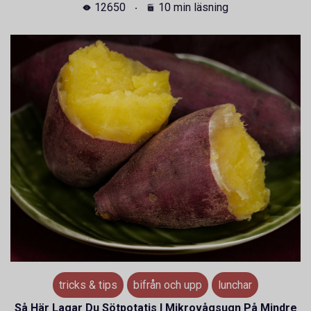
12650
10 min läsning
tricks & tips
bifrån och upp
lunchar
Så Här Lagar Du Sötpotatis I Mikrovågsugn På Mindre