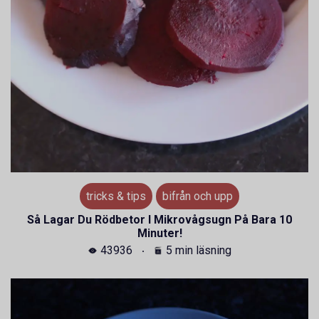
tricks & tips
bifrån och upp
Så Lagar Du Rödbetor I Mikrovågsugn På Bara 10
Minuter!
43936
5 min läsning