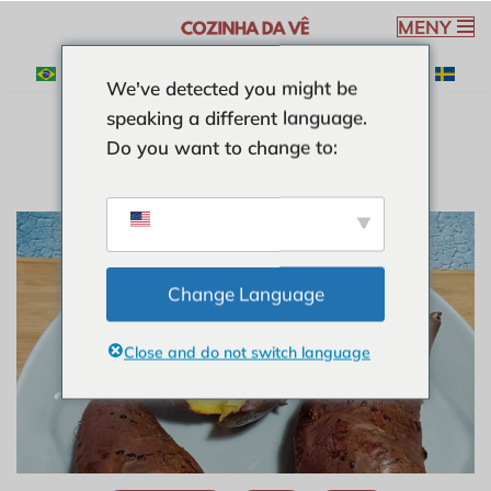
MENY
Hoppa
We've detected you might be
till
speaking a different language.
innehåll
Do you want to change to:
Change Language
Close and do not switch language