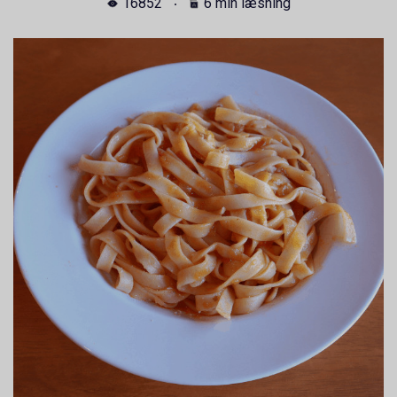
16852
6 min læsning