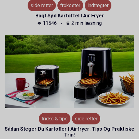
side retter
frokoster
indtægter
Bagt Sød Kartoffel I Air Fryer
11546
2 min læsning
tricks & tips
side retter
Sådan Steger Du Kartofler I Airfryer: Tips Og Praktiske
Trin!