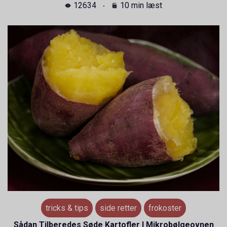
12634
10 min læst
tricks & tips
side retter
frokoster
Sådan Tilberedes Søde Kartofler I Mikrobølgeovnen