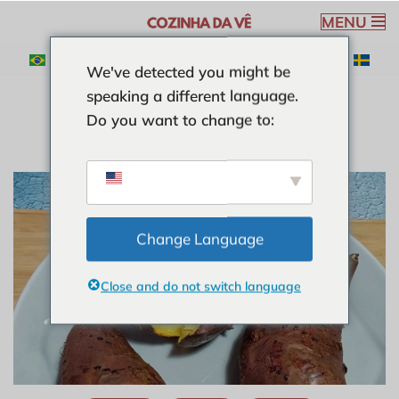
MENU
Spring
We've detected you might be
til
speaking a different language.
indhold
Do you want to change to:
Change Language
Close and do not switch language