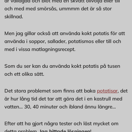
är vällagad och blöt med en skvätt olivolja eller till
och med med smörsås, ummmm det är så stor
skillnad.
Men jag gillar också att använda kokt potatis för att
använda i soppor, sallader, potatismos eller till och
med i vissa matlagningsrecept.
Som du ser kan du använda kokt potatis på tusen
och ett olika sätt.
Det stora problemet som finns att baka
potatisar
, det
är hur lång tid det tar att göra det i en kastrull med
vatten... 30, 40 minuter och ibland ännu längre...
Efter att ha gjort några tester och läst mycket om
detta problem,
Jag hittade lösningen
!