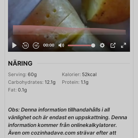
NÄRING
Serving:
60
g
Kalorier:
52
kcal
Carbohydrates:
12.1
g
Protein:
1.1
g
Fat:
0.1
g
Obs: Denna information tillhandahålls i all
vänlighet och är endast en uppskattning. Denna
information kommer från onlinekalkylatorer.
Även om cozinhadave.com strävar efter att