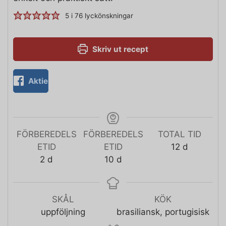
5
i
76
lyckönskningar
Skriv ut recept
Aktie
FÖRBEREDELS
FÖRBEREDELS
TOTAL TID
ETID
ETID
12
d
2
d
10
d
SKÅL
KÖK
uppföljning
brasiliansk, portugisisk