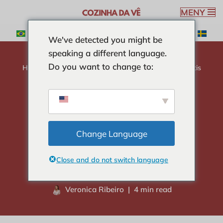
MENY
Hoppa
We've detected you might be
till
speaking a different language.
innehåll
Do you want to change to:
Hem
-
TRICKS & TIPS
-
Hur man gör mikrovågspotatis
snabbt och enkelt
Hur man gör
mikrovågspotatis
Change Language
snabbt och enkelt
Close and do not switch language
Veronica Ribeiro
4 min read