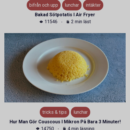
bifrån och upp
lunchar
intäkter
Bakad Sötpotatis I Air Fryer
11546
2 min läst
tricks & tips
lunchar
Hur Man Gör Couscous I Mikron På Bara 3 Minuter!
14750
4 min läsning