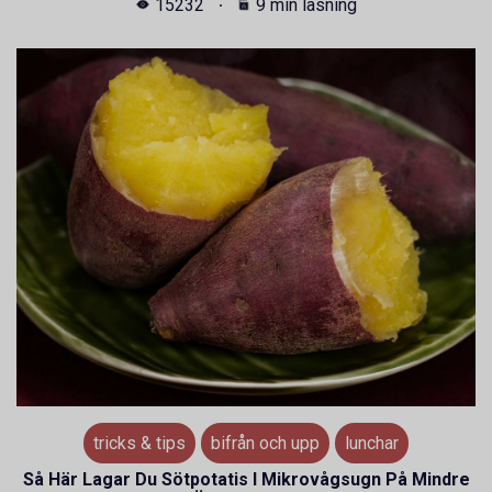
15232
9 min läsning
tricks & tips
bifrån och upp
lunchar
Så Här Lagar Du Sötpotatis I Mikrovågsugn På Mindre