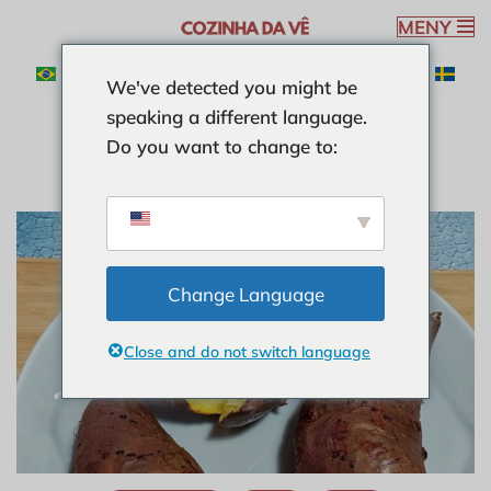
MENY
Hoppa
We've detected you might be
till
speaking a different language.
innehåll
Do you want to change to:
Change Language
Close and do not switch language