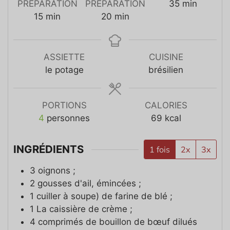
PRÉPARATION
PRÉPARATION
35
min
15
min
20
min
ASSIETTE
CUISINE
le potage
brésilien
PORTIONS
CALORIES
4
personnes
69
kcal
INGRÉDIENTS
1 fois
2x
3x
3
oignons ;
2
gousses d'ail, émincées ;
1
cuiller à soupe)
de farine de blé ;
1
La caissière
de crème ;
4
comprimés de bouillon de bœuf dilués