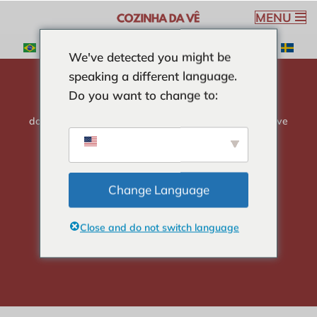
MENU
Aller
We've detected you might be
au
speaking a different language.
contenu
Do you want to change to:
domicile
-
SOUPES
-
Soupe à l'oignon simple et nutritive
Soupe à l'oignon
simple et nutritive
Change Language
Close and do not switch language
Véronique Ribeiro
4 min read