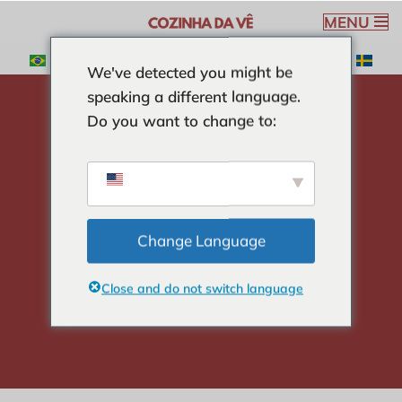
MENU
Ga
We've detected you might be
naar
speaking a different language.
de
Do you want to change to:
inhoud
huis
-
SOEPEN
-
penssoep
penssoep
Change Language
Close and do not switch language
Veronica Ribeiro
4 min read