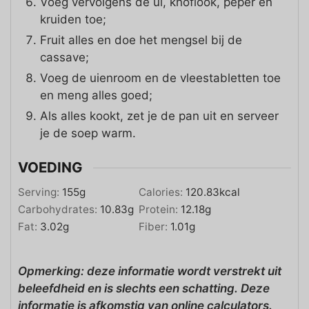
Voeg vervolgens de ui, knoflook, peper en
kruiden toe;
Fruit alles en doe het mengsel bij de
cassave;
Voeg de uienroom en de vleestabletten toe
en meng alles goed;
Als alles kookt, zet je de pan uit en serveer
je de soep warm.
VOEDING
Serving:
155
g
Calories:
120.83
kcal
Carbohydrates:
10.83
g
Protein:
12.18
g
Fat:
3.02
g
Fiber:
1.01
g
Opmerking: deze informatie wordt verstrekt uit
beleefdheid en is slechts een schatting. Deze
informatie is afkomstig van online calculators.