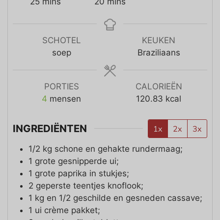
25
mins
20
mins
SCHOTEL
KEUKEN
soep
Braziliaans
PORTIES
CALORIEËN
4
mensen
120.83
kcal
INGREDIËNTEN
1x
2x
3x
1/2
kg
schone en gehakte rundermaag;
1
grote gesnipperde ui;
1
grote paprika in stukjes;
2
geperste teentjes knoflook;
1 kg en 1/2
geschilde en gesneden cassave;
1
ui crème pakket;