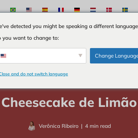
've detected you might be speaking a different language
 you want to change to:
S
INGREDIENTES
CURIOSIDADES
TRUQUES
Change Languag
Close and do not switch language
Home
-
SOBREMESAS
-
Cheesecake de Limão
Cheesecake de Limão
Verônica Ribeiro
4 min read