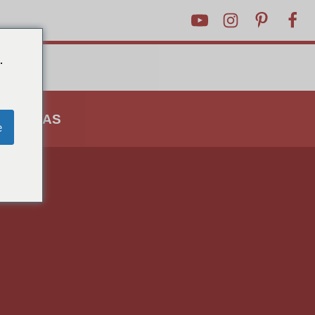
.
 E DICAS
e