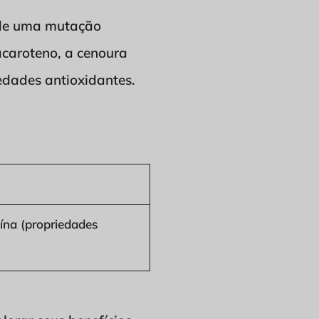
o de uma mutação
acaroteno, a cenoura
edades antioxidantes.
ína (propriedades