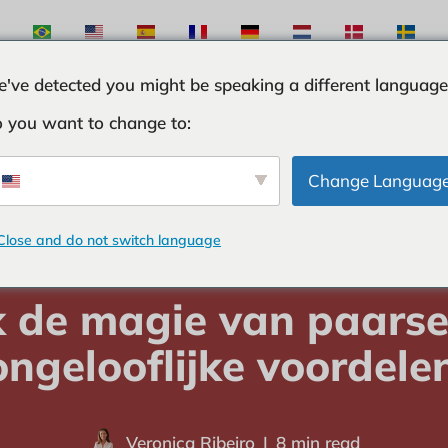
've detected you might be speaking a different language
 you want to change to:
STEN
INGREDINTEN
CURIOSITEITEN
TIPS E
Change Languag
Close and do not switch language
DINTEN
-
Ontdek de magie van paarse wortel en de ongelooflijke v
 de magie van paarse
ongelooflijke voordele
Veronica Ribeiro
8 min read