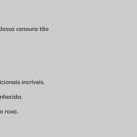
 dessa cenoura tão
ionais incríveis.
onhecida.
a roxa.