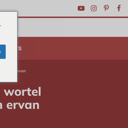
.
N TRUCS
e
oordelen ervan
 wortel
n ervan