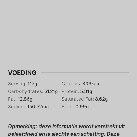
VOEDING
Serving:
117
g
Calories:
339
kcal
Carbohydrates:
51.21
g
Protein:
5.31
g
Fat:
12.86
g
Saturated Fat:
8.62
g
Sodium:
150.52
mg
Fiber:
0.99
g
Opmerking: deze informatie wordt verstrekt uit
beleefdheid en is slechts een schatting. Deze