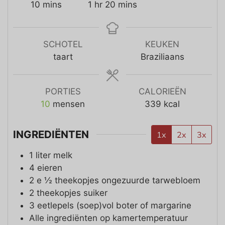
10
mins
1
hr
20
mins
SCHOTEL
KEUKEN
taart
Braziliaans
PORTIES
CALORIEËN
10
mensen
339
kcal
INGREDIËNTEN
1x
2x
3x
1
liter melk
4
eieren
2 e ½
theekopjes
ongezuurde tarwebloem
2
theekopjes
suiker
3
eetlepels (soep)vol
boter of margarine
Alle ingrediënten op kamertemperatuur