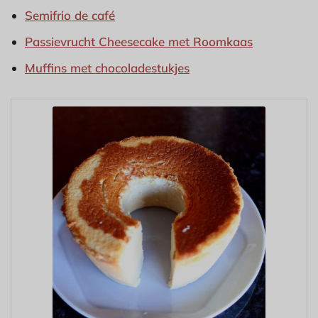
Semifrio de café
Passievrucht Cheesecake met Roomkaas
Muffins met chocoladestukjes