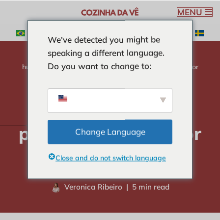
MENU
Ga
We've detected you might be
naar
speaking a different language.
de
Do you want to change to:
inhoud
huis
-
DESSERTS
-
Eenvoudig en praktisch recept voor
melkcake
Eenvoudig en
praktisch recept voor
Change Language
melkcake
Close and do not switch language
Veronica Ribeiro
5 min read