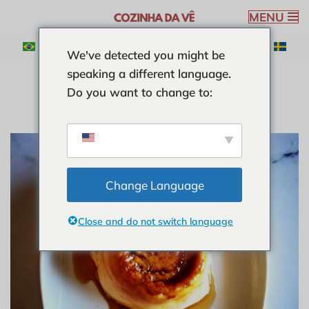
MENU
Ga
We've detected you might be
naar
speaking a different language.
de
Do you want to change to:
inhoud
Change Language
Close and do not switch language