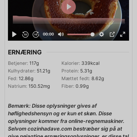
ERNÆRING
Betjener:
117
g
Kalorier:
339
kcal
Kulhydrater:
51.21
g
Protein:
5.31
g
Fed:
12.86
g
Mættet fedt:
8.62
g
Natrium:
150.52
mg
Fiber:
0.99
g
Bemærk: Disse oplysninger gives af
høflighedshensyn og er kun et skøn. Disse
oplysninger kommer fra online-regnemaskiner.
Selvom cozinhadave.com bestræber sig på at
give nøjagtige ernæringsoplysninger, er disse tal