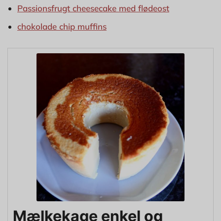
Passionsfrugt cheesecake med flødeost
chokolade chip muffins
Mælkekage enkel og