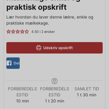
praktisk opskrift
Lær hvordan du laver denne lækre, enkle og
praktiske mælkekage.
4.50
i
2
ønsker
Udskriv opskrift
Del
FORBEREDELS
FORBEREDELS
SAMLET TID
ESTID
ESTID
1
t
30
min
10
min
1
t
20
min