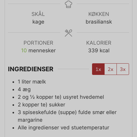
SKÅL
KØKKEN
kage
brasiliansk
PORTIONER
KALORIER
10
mennesker
339
kcal
INGREDIENSER
1x
2x
3x
1
liter mælk
4
æg
2 og ½
kopper te)
usyret hvedemel
2
kopper te)
sukker
3
spiseskefulde (suppe) fulde
smør eller
margarine
Alle ingredienser ved stuetemperatur