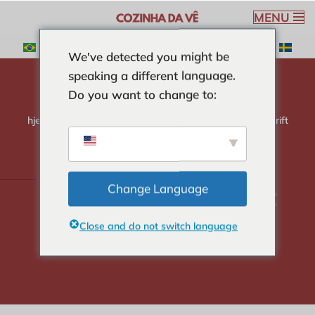
MENU
Spring
We've detected you might be
til
speaking a different language.
indhold
Do you want to change to:
hjem
-
DESSERTS
-
Enkel og praktisk mælkekageopskrift
Enkel og praktisk
mælkekageopskrift
Change Language
Close and do not switch language
Veronica Ribeiro
5 min read