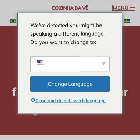
MENÚ
Saltar
We've detected you might be
al
speaking a different language.
contenido
Do you want to change to:
hogar
-
BEBIDAS
-
Delicioso batido de fresa para
adelgazar
Delicioso batido de
Change Language
fresa para adelgazar
Close and do not switch language
Verónica Ribeiro
4 min read