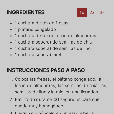
INGREDIENTES
1x
2x
3x
1
cuchara de té)
de fresas
1
plátano congelado
1
cuchara de té)
de leche de almendras
1
cuchara sopera)
de semillas de chía
1
cuchara sopera)
de semillas de lino
1
cuchara sopera)
miel
INSTRUCCIONES PASO A PASO
Coloca las fresas, el plátano congelado, la
leche de almendras, las semillas de chía, las
semillas de lino y la miel en una licuadora.
Batir todo durante 40 segundos para que
quede muy homogéneo.
Luego solo póngalo en un vaso y beba.