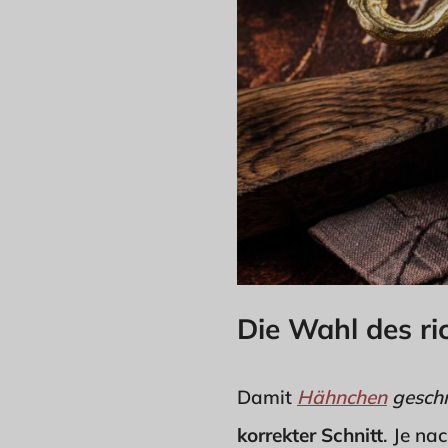
Die Wahl des r
Damit
Hähnchen
geschr
korrekter Schnitt
. Je na