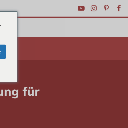
.
RICKS
e
4
ung für