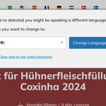
've detected you might be speaking a different language
 you want to change to:
ÖSE
ZUTATEN
KURIOSITÄTEN
TIPPS UND T
Change Languag
Close and do not switch language
Heimat
-
SEELEN
-
Rezept für Hühnerfleischfüllung für Coxinha 202
 für Hühnerfleischfüll
Coxinha 2024
Veronika Ribeiro
8 Min. Lesezeit