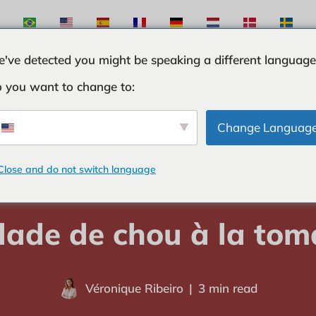
've detected you might be speaking a different language
 you want to change to:
TES
INGRÉDIENTS
CURIOSITÉS
TRUCS ET 
Change Languag
Close and do not switch language
domicile
-
SALADES
-
Salade de chou à la tomate
lade de chou à la tom
Véronique Ribeiro
3 min read