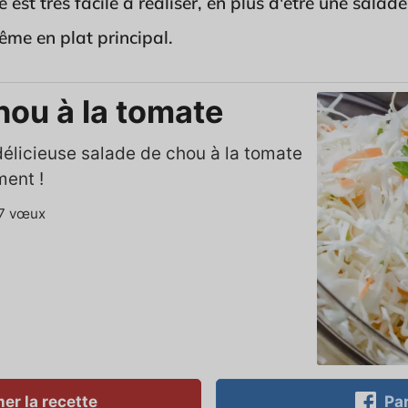
le est très facile à réaliser, en plus d'être une salad
e en plat principal.
hou à la tomate
délicieuse salade de chou à la tomate
ment !
7
vœux
er la recette
Par