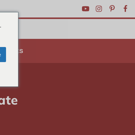
.
ASTUCES
e
ate