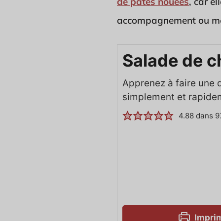
de pâtes nouées
, car el
accompagnement ou mêm
Salade de c
Apprenez à faire une 
simplement et rapide
4.88
dans
9
Imprim