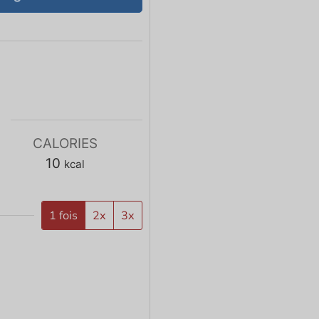
CALORIES
10
kcal
1 fois
2x
3x