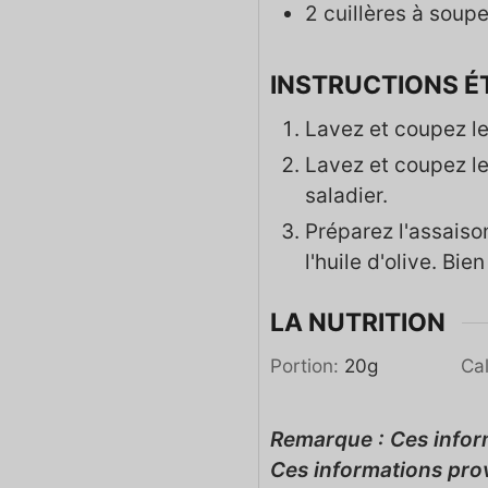
2
cuillères à soupe
INSTRUCTIONS É
Lavez et coupez le
Lavez et coupez le
saladier.
Préparez l'assaison
l'huile d'olive. Bie
LA NUTRITION
Portion:
20
g
Cal
Remarque : Ces informations sont fournies à titre gracieux et ne sont qu'une estimation.
Ces informations pro