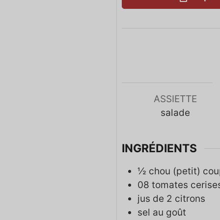
ASSIETTE
salade
INGRÉDIENTS
½
chou (petit) cou
08
tomates cerise
jus de 2 citrons
sel au goût