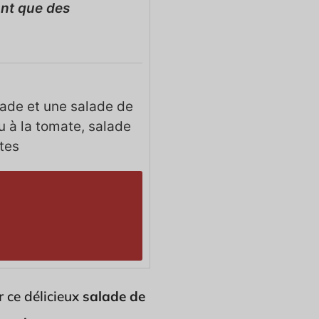
ont que des
lade et une salade de
u à la tomate, salade
tes
 ce délicieux
salade de