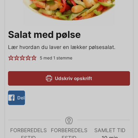
Salat med pølse
Lær hvordan du laver en lækker pølsesalat.
5
med 1 stemme
Udskriv opskrift
Del
FORBEREDELS
FORBEREDELS
SAMLET TID
ESTID
ESTID
10
min