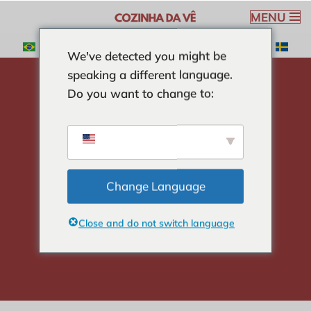
MENU
Spring
We've detected you might be
til
speaking a different language.
indhold
Do you want to change to:
hjem
-
SALATER
-
pølsesalat
pølsesalat
Change Language
Close and do not switch language
Veronica Ribeiro
5 min read