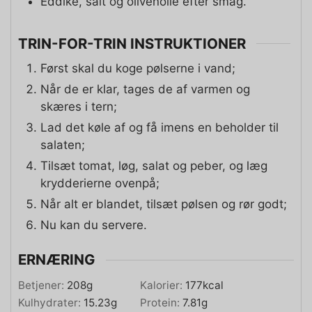
Eddike, salt og olivenolie efter smag.
TRIN-FOR-TRIN INSTRUKTIONER
Først skal du koge pølserne i vand;
Når de er klar, tages de af varmen og
skæres i tern;
Lad det køle af og få imens en beholder til
salaten;
Tilsæt tomat, løg, salat og peber, og læg
krydderierne ovenpå;
Når alt er blandet, tilsæt pølsen og rør godt;
Nu kan du servere.
ERNÆRING
Betjener:
208
g
Kalorier:
177
kcal
Kulhydrater:
15.23
g
Protein:
7.81
g