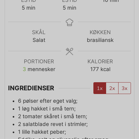
5
min
5
min
SKÅL
KØKKEN
Salat
brasiliansk
PORTIONER
KALORIER
3
mennesker
177
kcal
INGREDIENSER
1x
2x
3x
6
pølser efter eget valg;
1
løg hakket i små tern;
2
tomater skåret i små tern;
2
salatblade revet i strimler;
1
lille hakket peber;