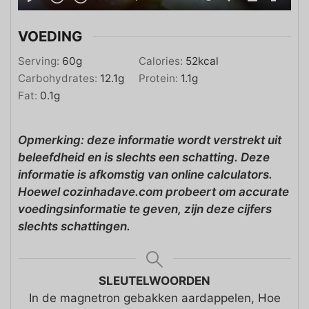
VOEDING
Serving:
60
g
Calories:
52
kcal
Carbohydrates:
12.1
g
Protein:
1.1
g
Fat:
0.1
g
Opmerking: deze informatie wordt verstrekt uit
beleefdheid en is slechts een schatting. Deze
informatie is afkomstig van online calculators.
Hoewel cozinhadave.com probeert om accurate
voedingsinformatie te geven, zijn deze cijfers
slechts schattingen.
SLEUTELWOORDEN
In de magnetron gebakken aardappelen, Hoe