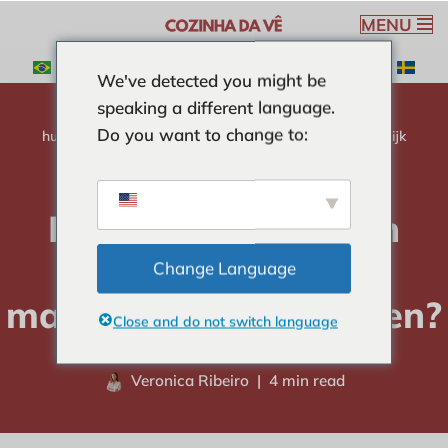
MENU
Ga
We've detected you might be
naar
speaking a different language.
de
Do you want to change to:
inhoud
huis
-
TRUCS & TIPS
-
Hoe maak je snel en gemakkelijk
magnetronaardappelen?
Hoe maak je snel en
gemakkelijk
Change Language
magnetronaardappelen?
Close and do not switch language
Veronica Ribeiro
4 min read