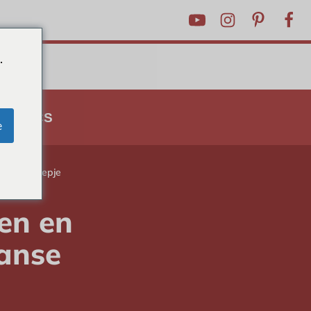
.
N TRUCS
e
aanse snoepje
en en
aanse