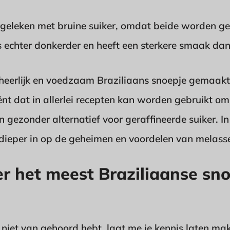
geleken met bruine suiker, omdat beide worden 
is echter donkerder en heeft een sterkere smaak dan
heerlijk en voedzaam Braziliaans snoepje gemaakt 
iënt dat in allerlei recepten kan worden gebruikt o
n gezonder alternatief voor geraffineerde suiker. I
eper in op de geheimen en voordelen van melass
r het meest Braziliaanse sn
g niet van gehoord hebt, laat me je kennis laten m