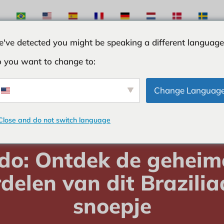
've detected you might be speaking a different language
 you want to change to:
STEN
INGREDINTEN
CURIOSITEITEN
TIPS E
Change Languag
Close and do not switch language
DINTEN
-
Melado: Ontdek de geheimen en voordelen van dit Brazili
do: Ontdek de geheim
delen van dit Brazili
snoepje