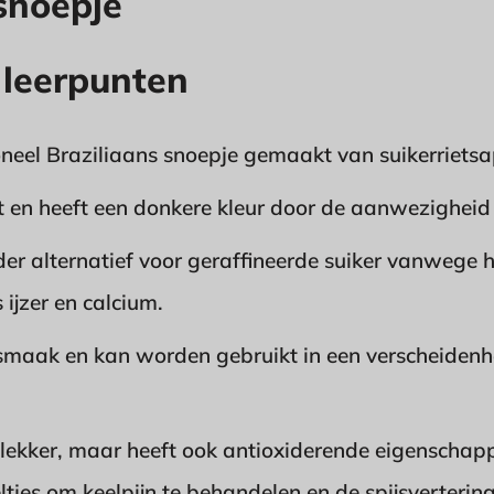
snoepje
 leerpunten
oneel Braziliaans snoepje gemaakt van suikerrietsa
et en heeft een donkere kleur door de aanwezigheid
er alternatief voor geraffineerde suiker vanwege 
 ijzer en calcium.
 smaak en kan worden gebruikt in een verscheidenh
en lekker, maar heeft ook antioxiderende eigenscha
ltjes om keelpijn te behandelen en de spijsvertering