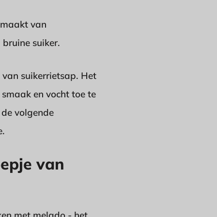
gemaakt van
 bruine suiker.
van suikerrietsap. Het
m smaak en vocht toe te
n de volgende
e.
oepje van
aken met melado - het