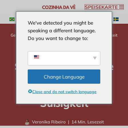
SPEISEKARTE
Zum
We've detected you might be
Inhalt
Heimat
-
ZUTATEN
-
Melado: Entdecken Sie die
speaking a different language.
springen
Geheimnisse und Vorteile dieser brasilianischen Süßigkeit
Do you want to change to:
Melado: Entdecken
Sie die Geheimnisse
und Vorteile dieser
Change Language
brasilianischen
Close and do not switch language
Süßigkeit
Veronika Ribeiro
14 Min. Lesezeit