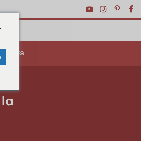
.
ASTUCES
e
 la