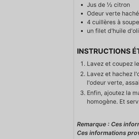
Jus de ½ citron
Odeur verte hachée
4
cuillères à soupe
un filet d'huile d'ol
INSTRUCTIONS É
Lavez et coupez le
Lavez et hachez l'
l'odeur verte, assa
Enfin, ajoutez la 
homogène. Et servi
Remarque : Ces informations sont fournies à titre gracieux et ne sont qu'une estimation.
Ces informations pro