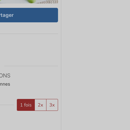
tager
ONS
onnes
1 fois
2x
3x