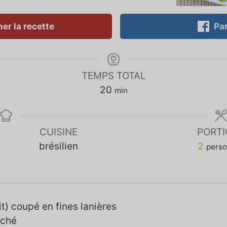
er la recette
Par
TEMPS TOTAL
20
min
CUISINE
PORTI
brésilien
2
pers
t) coupé en fines lanières
aché