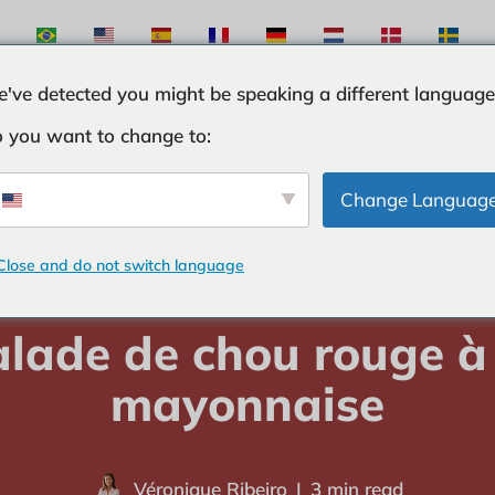
've detected you might be speaking a different language
 you want to change to:
TES
INGRÉDIENTS
CURIOSITÉS
TRUCS ET 
Change Languag
Close and do not switch language
domicile
-
SALADES
-
Salade de chou rouge à la mayonnaise
lade de chou rouge à
mayonnaise
Véronique Ribeiro
3 min read