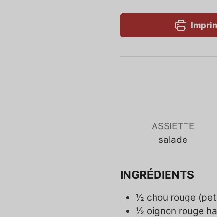
Imprim
ASSIETTE
salade
INGRÉDIENTS
½
chou rouge (peti
½
oignon rouge h