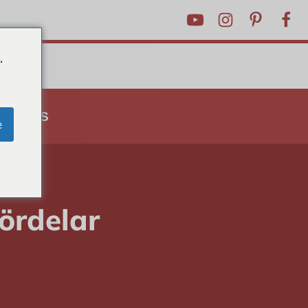
.
 TRICKS
e
tips
ördelar