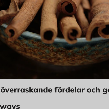
 överraskande fördelar och g
aways