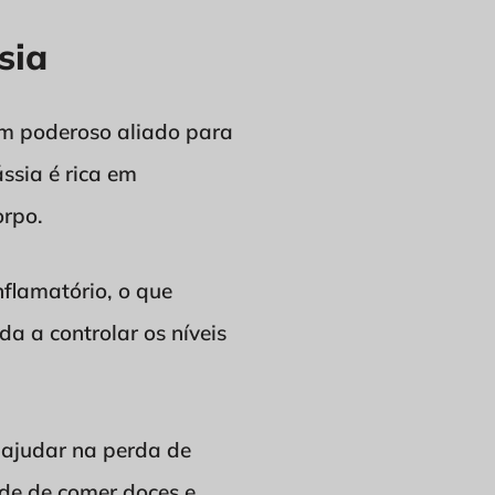
sia
um poderoso aliado para
ssia é rica em
orpo.
nflamatório, o que
a a controlar os níveis
 ajudar na perda de
ade de comer doces e