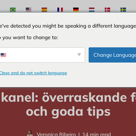
've detected you might be speaking a different language
 you want to change to:
TER
INGREDIENSER
CURIOSITIES
TIPS OCH
Change Languag
Close and do not switch language
m
-
KONDIMENTER
-
Cassia kanel: överraskande fördelar och goda 
 kanel: överraskande f
och goda tips
Veronica Ribeiro
14 min read