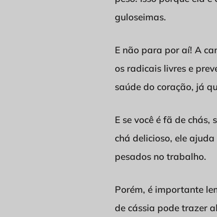
guloseimas.
E não para por aí! A c
os radicais livres e pr
saúde do coração, já que
E se você é fã de chás,
chá delicioso, ele ajud
pesados no trabalho.
Porém, é importante le
de cássia pode trazer a