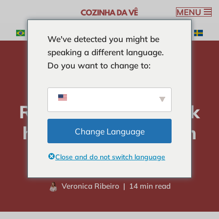
MENU
Ga
We've detected you might be
naar
speaking a different language.
de
Do you want to change to:
inhoud
huis
-
GROENTEN
-
Romaine Sla: Ontdek hier de
voordelen en heerlijke recepten!
Romaine Sla: Ontdek
hier de voordelen en
Change Language
heerlijke recepten!
Close and do not switch language
Veronica Ribeiro
14 min read